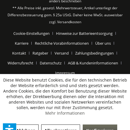
anders beschrieben
** Alle Preise inkl. gesetzl. Mehrwertsteuer, Artikel unterliegt der
Differenzbesteuerung gem. § 25a UStG. Daher keine MwSt. ausweisbar
zzgl.
Versandkosten
Cookie-Einstellungen
Hinweise zur Batterieentsorgung
Karriere
Rechtliche Vorabinformationen
Über uns
Kontakt
Ratgeber
Versand
Zahlungsbedingungen
Widerrufsrecht
Datenschutz
AGB & Kundeninformationen
Impressum
Diese Website benutzt Cookies, die für den technischen Betrieb
der Website erforderlich sind und stets gesetzt werden.
Andere Cookies, die den Komfort bei Benutzung dieser Website
erhöhen, der Direktwerbung dienen oder die Interaktion mit
anderen Websites und sozialen Netzwerken vereinfachen
sollen, werden nur mit Ihrer Zustimmung gesetzt.
Mehr Informationen