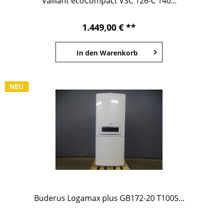
Vaillant ecoCompact VSC 126-C 140...
1.449,00 € **
In den
Warenkorb
NEU
Buderus Logamax plus GB172-20 T100S...