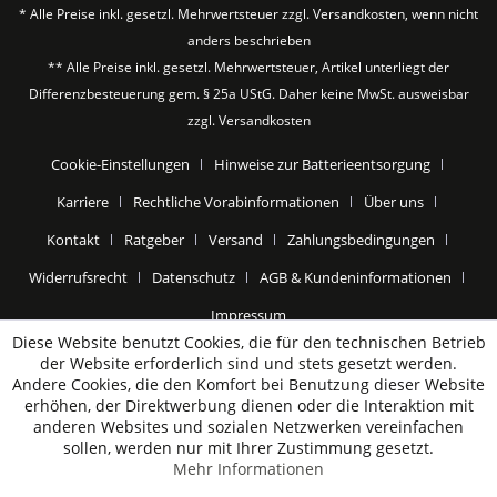
* Alle Preise inkl. gesetzl. Mehrwertsteuer zzgl.
Versandkosten
, wenn nicht
anders beschrieben
** Alle Preise inkl. gesetzl. Mehrwertsteuer, Artikel unterliegt der
Differenzbesteuerung gem. § 25a UStG. Daher keine MwSt. ausweisbar
zzgl.
Versandkosten
Cookie-Einstellungen
Hinweise zur Batterieentsorgung
Karriere
Rechtliche Vorabinformationen
Über uns
Kontakt
Ratgeber
Versand
Zahlungsbedingungen
Widerrufsrecht
Datenschutz
AGB & Kundeninformationen
Impressum
Diese Website benutzt Cookies, die für den technischen Betrieb
der Website erforderlich sind und stets gesetzt werden.
Andere Cookies, die den Komfort bei Benutzung dieser Website
erhöhen, der Direktwerbung dienen oder die Interaktion mit
anderen Websites und sozialen Netzwerken vereinfachen
sollen, werden nur mit Ihrer Zustimmung gesetzt.
Mehr Informationen