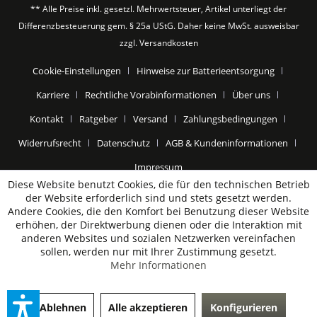
** Alle Preise inkl. gesetzl. Mehrwertsteuer, Artikel unterliegt der
Differenzbesteuerung gem. § 25a UStG. Daher keine MwSt. ausweisbar
zzgl.
Versandkosten
Cookie-Einstellungen
Hinweise zur Batterieentsorgung
Karriere
Rechtliche Vorabinformationen
Über uns
Kontakt
Ratgeber
Versand
Zahlungsbedingungen
Widerrufsrecht
Datenschutz
AGB & Kundeninformationen
Impressum
Diese Website benutzt Cookies, die für den technischen Betrieb
der Website erforderlich sind und stets gesetzt werden.
Andere Cookies, die den Komfort bei Benutzung dieser Website
erhöhen, der Direktwerbung dienen oder die Interaktion mit
anderen Websites und sozialen Netzwerken vereinfachen
sollen, werden nur mit Ihrer Zustimmung gesetzt.
Mehr Informationen
Ablehnen
Alle akzeptieren
Konfigurieren