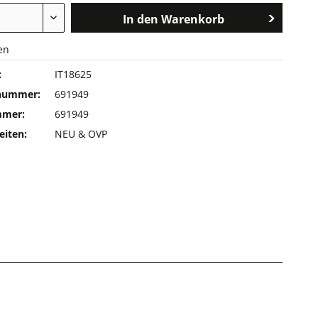
In den
Warenkorb
en
:
IT18625
rnummer:
691949
mmer:
691949
eiten:
NEU & OVP