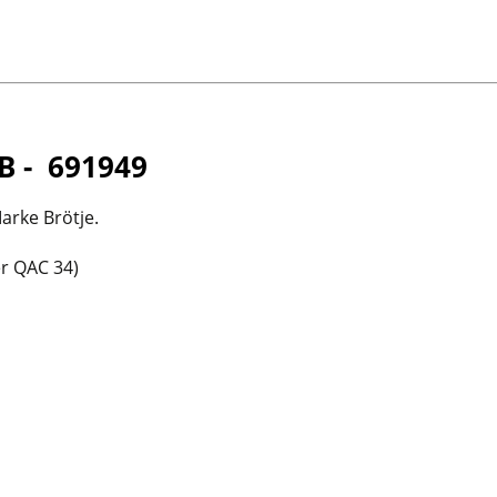
B - 691949
arke Brötje.
er QAC 34)