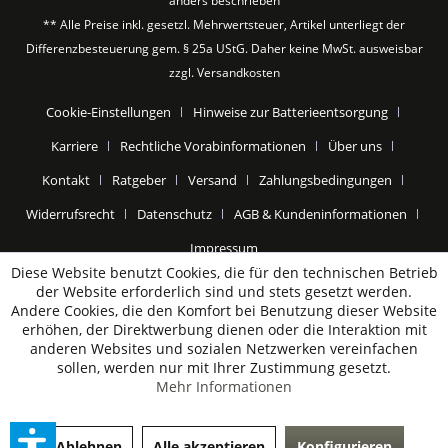
anders beschrieben
** Alle Preise inkl. gesetzl. Mehrwertsteuer, Artikel unterliegt der
Differenzbesteuerung gem. § 25a UStG. Daher keine MwSt. ausweisbar
zzgl.
Versandkosten
Cookie-Einstellungen
Hinweise zur Batterieentsorgung
Karriere
Rechtliche Vorabinformationen
Über uns
Kontakt
Ratgeber
Versand
Zahlungsbedingungen
Widerrufsrecht
Datenschutz
AGB & Kundeninformationen
Impressum
Diese Website benutzt Cookies, die für den technischen Betrieb
der Website erforderlich sind und stets gesetzt werden.
Andere Cookies, die den Komfort bei Benutzung dieser Website
erhöhen, der Direktwerbung dienen oder die Interaktion mit
anderen Websites und sozialen Netzwerken vereinfachen
sollen, werden nur mit Ihrer Zustimmung gesetzt.
Mehr Informationen
Ablehnen
Alle akzeptieren
Konfigurieren