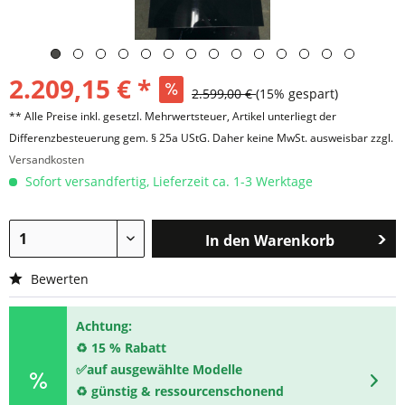
2.209,15 € *
2.599,00 €
(15% gespart)
** Alle Preise inkl. gesetzl. Mehrwertsteuer, Artikel unterliegt der
Differenzbesteuerung gem. § 25a UStG. Daher keine MwSt. ausweisbar zzgl.
Versandkosten
Sofort versandfertig, Lieferzeit ca. 1-3 Werktage
In den
Warenkorb
Bewerten
Achtung:
♻️ 15 % Rabatt
✅
auf ausgewählte Modelle
♻️
günstig & ressourcenschonend