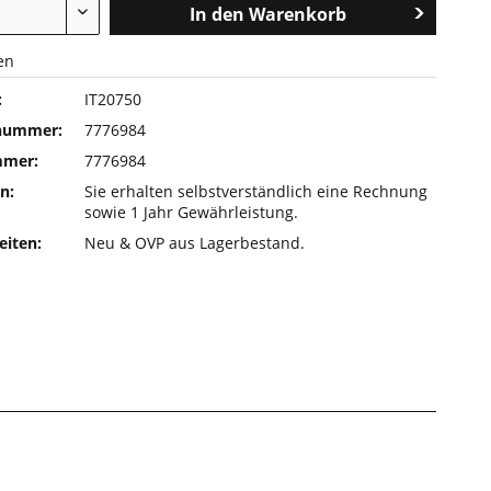
In den
Warenkorb
en
:
IT20750
rnummer:
7776984
mmer:
7776984
n:
Sie erhalten selbstverständlich eine Rechnung
sowie 1 Jahr Gewährleistung.
eiten:
Neu & OVP aus Lagerbestand.