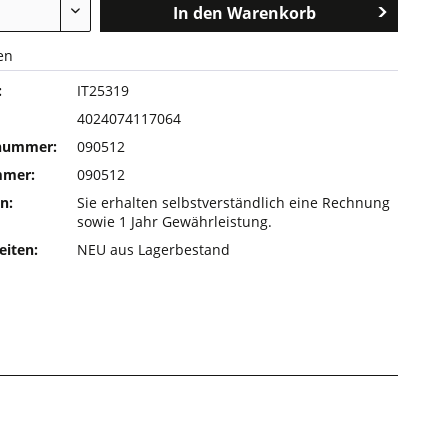
In den
Warenkorb
en
:
IT25319
4024074117064
rnummer:
090512
mmer:
090512
n:
Sie erhalten selbstverständlich eine Rechnung
sowie 1 Jahr Gewährleistung.
eiten:
NEU aus Lagerbestand