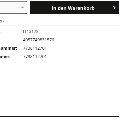
In den
Warenkorb
en
:
IT13178
4057749831576
rnummer:
7738112701
mmer:
7738112701