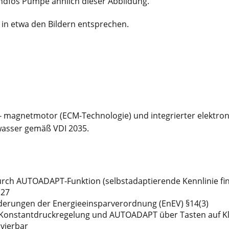
rundfos Pumpe ähnlich dieser Abbildung.
 in etwa den Bildern entsprechen.
 magnetmotor (ECM-Technologie) und integrierter elektron
asser gemäß VDI 2035.
ch AUTOADAPT-Funktion (selbstadaptierende Kennlinie finde
.27
rderungen der Energieeinsparverordnung (EnEV) §14(3)
. Konstantdruckregelung und AUTOADAPT über Tasten auf 
ivierbar