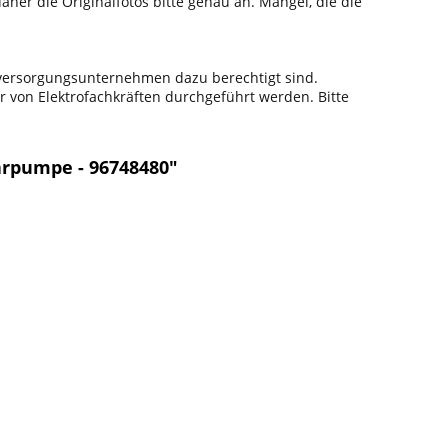
aher die Originalfotos bitte genau an. Mängel, die die
sversorgungsunternehmen dazu berechtigt sind.
r von Elektrofachkräften durchgeführt werden. Bitte
rpumpe - 96748480"