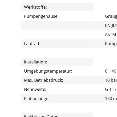
Werkstoffe:
Pumpengehäuse:
Grau
EN-JL
ASTM 
Laufrad:
Kompo
Installation:
Umgebungstemperatur:
0 .. 40
Max. Betriebsdruck:
10 ba
Nennweite:
G 1 1/
Einbaulänge:
180 
Elektrische Daten: