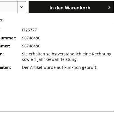
In den
Warenkorb
en
:
IT25777
rnummer:
96748480
mmer:
96748480
n:
Sie erhalten selbstverständlich eine Rechnung
sowie 1 Jahr Gewährleistung.
eiten:
Der Artikel wurde auf Funktion geprüft.