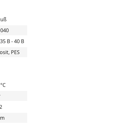
guß
1040
35 B - 40 B
sit, PES
 °C
r
2
mm