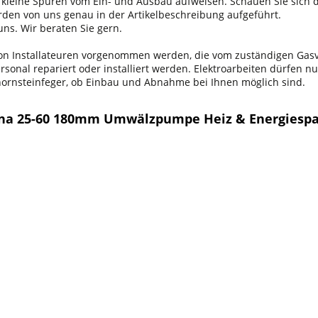
n kleine Spuren vom Ein- und Ausbau aufweisen. Schauen Sie sich d
erden von uns genau in der Artikelbeschreibung aufgeführt.
ns. Wir beraten Sie gern.
 von Installateuren vorgenommen werden, die vom zuständigen Ga
onal repariert oder installiert werden. Elektroarbeiten dürfen nu
chornsteinfeger, ob Einbau und Abnahme bei Ihnen möglich sind.
gna 25-60 180mm Umwälzpumpe Heiz & Energiespa