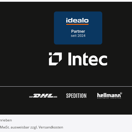
hrieben
e MwSt. ausweisbar zzgl.
Versandkosten