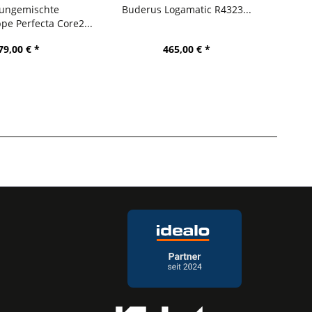
 ungemischte
Buderus Logamatic R4323...
Bud
e Perfecta Core2...
79,00 € *
465,00 € *