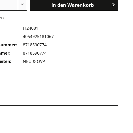
In den
Warenkorb
en
:
IT24081
4054925181067
rnummer:
8718590774
mmer:
8718590774
eiten:
NEU & OVP