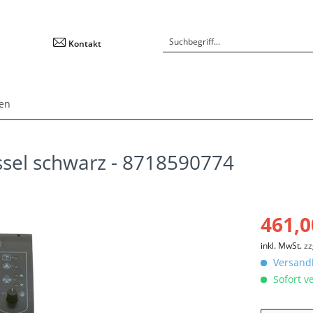
Kontakt
en
sel schwarz - 8718590774
461,0
inkl. MwSt.
zz
Versandk
Sofort ve