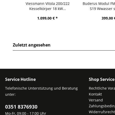
Viessmann Vitola 200/222
Buderus Modul F
Kesselkörper 18 kW...
S19 Wwasser s
1.099,00 € *
399,00 
Zuletzt angesehen
Service Hotline
Shop Service
Telefonische Unterstützung und Beratung
Rechtliche Vor
Kontakt
unter:
Versand
0351 8376930
Zahlungsbedi
Widerrufsrecht
Mo-Fr, 09:00 - 17:00 Uhr