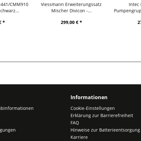
M441/CMM910
Viessmann Erweiterungssatz
Intec
chwarz...
Mischer Divicon -...
Pumpengrupp
€ *
299,00 € *
2
Informationen
abinformationen
Cookie-Einstellungen
Erklärung zur Barrierefreiheit
FAQ
ngungen
Hinweise zur Batterieentsorgung
Karriere