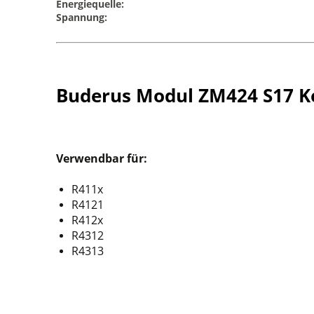
Energiequelle:
Spannung:
Buderus Modul ZM424 S17 K
Verwendbar für:
R411x
R4121
R412x
R4312
R4313