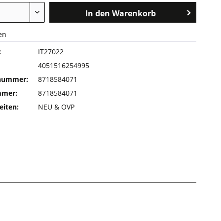
In den
Warenkorb
en
:
IT27022
4051516254995
rnummer:
8718584071
mmer:
8718584071
eiten:
NEU & OVP