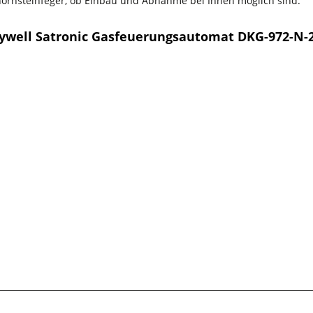
chornsteinfeger, ob Einbau und Abnahme bei Ihnen möglich sind.
ywell Satronic Gasfeuerungsautomat DKG-972-N-2