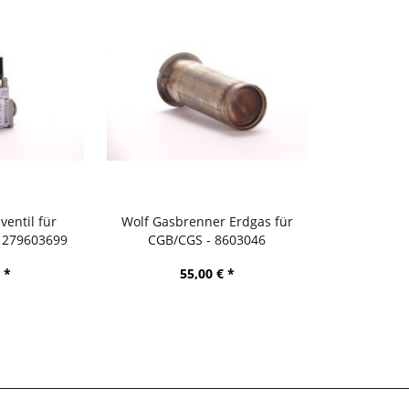
entil für
Wolf Gasbrenner Erdgas für
- 279603699
CGB/CGS - 8603046
 *
55,00 € *