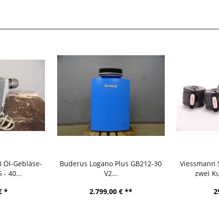
 Öl-Gebläse-
Buderus Logano Plus GB212-30
Viessmann 
 - 40...
V2...
zwei Ku
€ *
2.799,00 € **
2