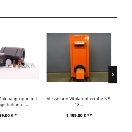
Solebaugruppe mit
Viessmann Vitola-uniferral-e NE-
Viess
gelhähnen -...
18...
99,00 € *
1.499,00 € **