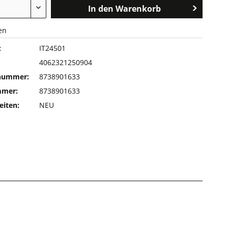
In den
Warenkorb
en
:
IT24501
4062321250904
rnummer:
8738901633
mmer:
8738901633
eiten:
NEU