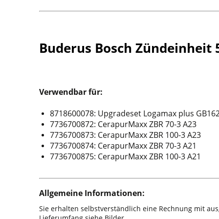
Buderus Bosch Zündeinheit
Verwendbar für:
8718600078: Upgradeset Logamax plus GB16
7736700872: CerapurMaxx ZBR 70-3 A23
7736700873: CerapurMaxx ZBR 100-3 A23
7736700874: CerapurMaxx ZBR 70-3 A21
7736700875: CerapurMaxx ZBR 100-3 A21
Allgemeine Informationen:
Sie erhalten selbstverständlich eine Rechnung mit au
Lieferumfang siehe Bilder.