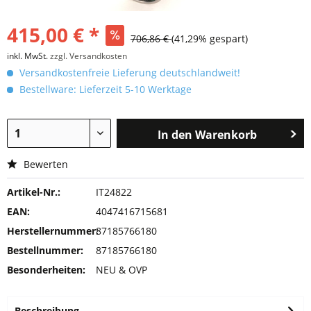
415,00 € *
706,86 €
(41,29% gespart)
inkl. MwSt.
zzgl. Versandkosten
Versandkostenfreie Lieferung deutschlandweit!
Bestellware: Lieferzeit 5-10 Werktage
In den
Warenkorb
Bewerten
Artikel-Nr.:
IT24822
EAN:
4047416715681
Herstellernummer:
87185766180
Bestellnummer:
87185766180
Besonderheiten:
NEU & OVP
Beschreibung