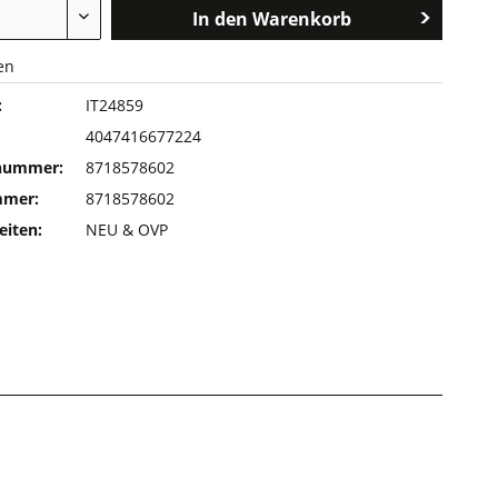
In den
Warenkorb
en
:
IT24859
4047416677224
rnummer:
8718578602
mmer:
8718578602
eiten:
NEU & OVP