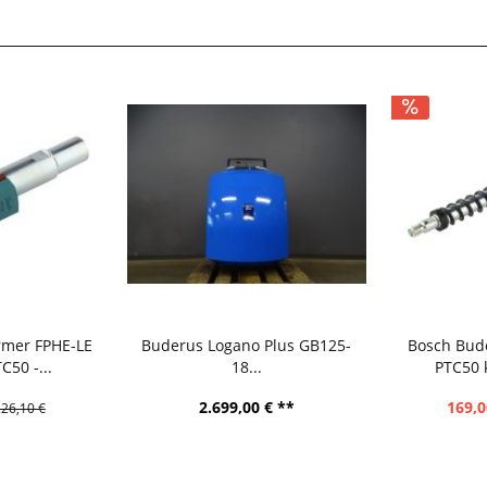
rmer FPHE-LE
Buderus Logano Plus GB125-
Bosch Bud
50 -...
18...
PTC50 
2.699,00 € **
169,0
26,10 €