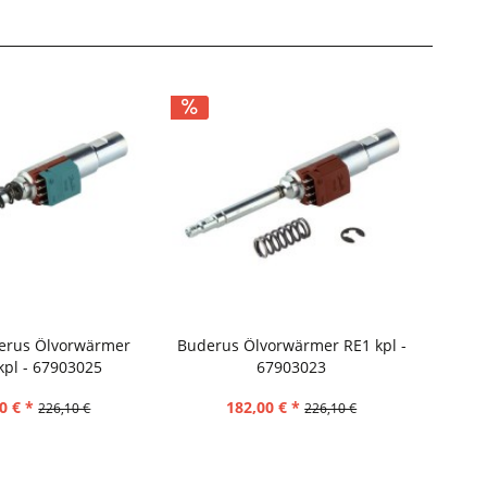
erus Ölvorwärmer
Buderus Ölvorwärmer RE1 kpl -
kpl - 67903025
67903023
0 € *
182,00 € *
226,10 €
226,10 €