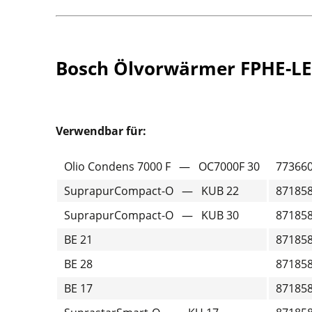
Bosch Ölvorwärmer FPHE-LE
Verwendbar für:
Olio Condens 7000 F — OC7000F 30
77366
SuprapurCompact-O — KUB 22
87185
SuprapurCompact-O — KUB 30
87185
BE 21
87185
BE 28
87185
BE 17
87185