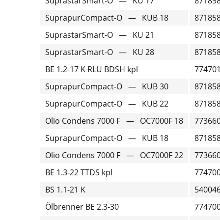
SuprastarSmart-O — KU 17
87185
SuprapurCompact-O — KUB 18
87185
SuprastarSmart-O — KU 21
87185
SuprastarSmart-O — KU 28
87185
BE 1.2-17 K RLU BDSH kpl
77470
SuprapurCompact-O — KUB 30
87185
SuprapurCompact-O — KUB 22
87185
Olio Condens 7000 F — OC7000F 18
77366
SuprapurCompact-O — KUB 18
87185
Olio Condens 7000 F — OC7000F 22
77366
BE 1.3-22 TTDS kpl
77470
BS 1.1-21 K
54004
Ölbrenner BE 2.3-30
77470