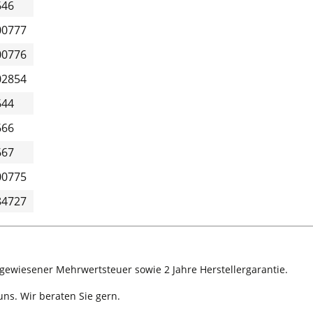
646
00777
00776
02854
644
666
667
00775
84727
sgewiesener Mehrwertsteuer sowie 2 Jahre Herstellergarantie.
ns. Wir beraten Sie gern.