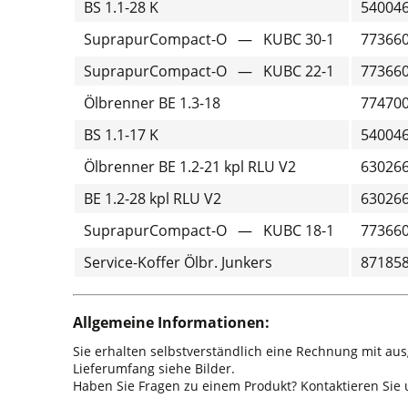
BS 1.1-28 K
54004
SuprapurCompact-O — KUBC 30-1
77366
SuprapurCompact-O — KUBC 22-1
77366
Ölbrenner BE 1.3-18
77470
BS 1.1-17 K
54004
Ölbrenner BE 1.2-21 kpl RLU V2
63026
BE 1.2-28 kpl RLU V2
63026
SuprapurCompact-O — KUBC 18-1
77366
Service-Koffer Ölbr. Junkers
87185
Allgemeine Informationen:
Sie erhalten selbstverständlich eine Rechnung mit au
Lieferumfang siehe Bilder.
Haben Sie Fragen zu einem Produkt? Kontaktieren Sie u