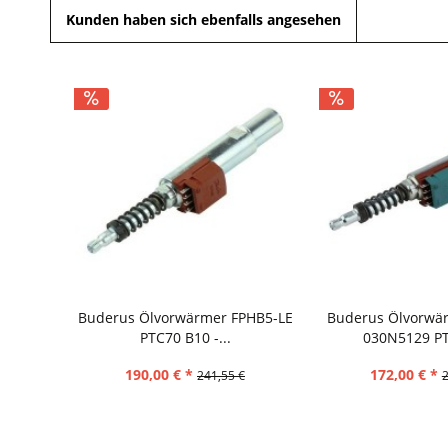
Kunden haben sich ebenfalls angesehen
Buderus Ölvorwärmer FPHB5-LE
Buderus Ölvorwä
PTC70 B10 -...
030N5129 PTC
190,00 € *
172,00 € *
241,55 €
2