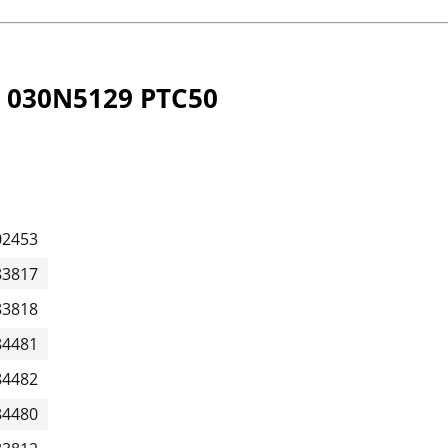
 030N5129 PTC50
02453
83817
83818
84481
84482
84480