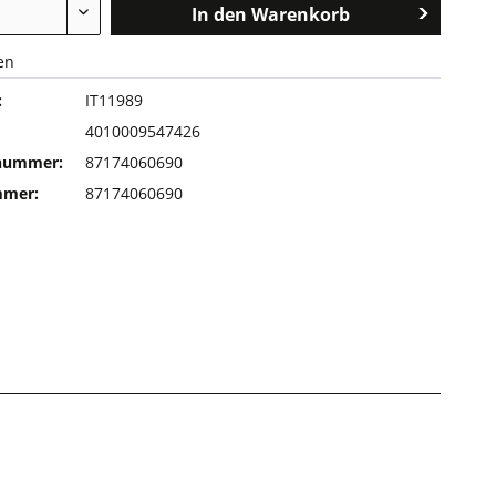
In den
Warenkorb
en
:
IT11989
4010009547426
rnummer:
87174060690
mmer:
87174060690