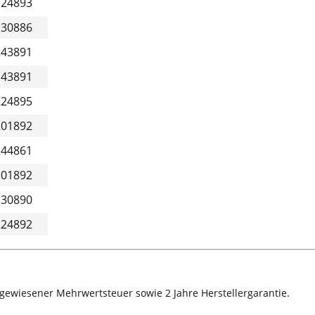
124893
130886
243891
143891
224895
201892
244861
101892
130890
224892
sgewiesener Mehrwertsteuer sowie 2 Jahre Herstellergarantie.