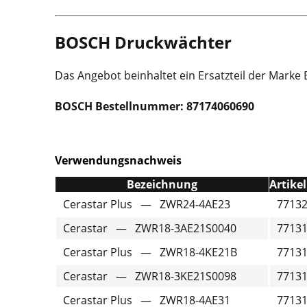
BOSCH Druckwächter
Das Angebot beinhaltet ein Ersatzteil der Marke 
BOSCH Bestellnummer: 87174060690
V
erwendungsnachweis
Bezeichnung
Artik
Cerastar Plus — ZWR24-4AE23
7713
Cerastar — ZWR18-3AE21S0040
7713
Cerastar Plus — ZWR18-4KE21B
7713
Cerastar — ZWR18-3KE21S0098
7713
Cerastar Plus — ZWR18-4AE31
7713