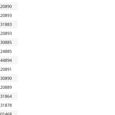
220890
220893
131883
120893
230885
124885
144894
120891
230890
120889
131864
231878
001468