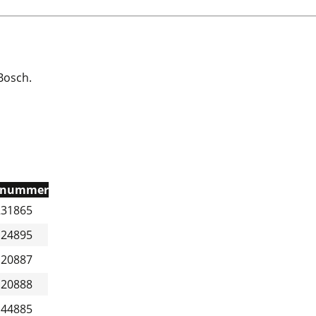
Bosch.
elnummer
231865
124895
120887
120888
144885