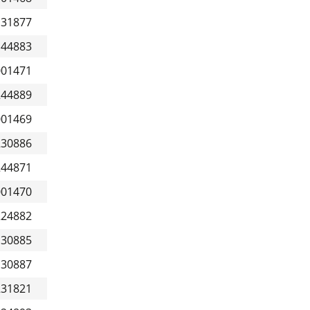
131877
144883
001471
244889
001469
230886
244871
001470
224882
130885
130887
231821