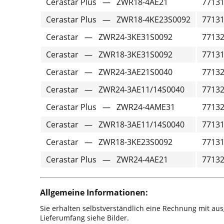
Cerastar Plus — ZWR18-4AE21
7713
Cerastar Plus — ZWR18-4KE23S0092
7713
Cerastar — ZWR24-3KE31S0092
7713
Cerastar — ZWR18-3KE31S0092
7713
Cerastar — ZWR24-3AE21S0040
7713
Cerastar — ZWR24-3AE11/14S0040
7713
Cerastar Plus — ZWR24-4AME31
7713
Cerastar — ZWR18-3AE11/14S0040
7713
Cerastar — ZWR18-3KE23S0092
7713
Cerastar Plus — ZWR24-4AE21
7713
Allgemeine Informationen:
Sie erhalten selbstverständlich eine Rechnung mit au
Lieferumfang siehe Bilder.