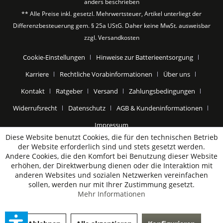
anders beschrieben
** Alle Preise inkl. gesetzl. Mehrwertsteuer, Artikel unterliegt der
Differenzbesteuerung gem. § 25a UStG. Daher keine MwSt. ausweisbar
zzgl.
Versandkosten
Cookie-Einstellungen
Hinweise zur Batterieentsorgung
Karriere
Rechtliche Vorabinformationen
Über uns
Kontakt
Ratgeber
Versand
Zahlungsbedingungen
Widerrufsrecht
Datenschutz
AGB & Kundeninformationen
Impressum
Diese Website benutzt Cookies, die für den technischen Betrieb
der Website erforderlich sind und stets gesetzt werden.
Andere Cookies, die den Komfort bei Benutzung dieser Website
erhöhen, der Direktwerbung dienen oder die Interaktion mit
anderen Websites und sozialen Netzwerken vereinfachen
sollen, werden nur mit Ihrer Zustimmung gesetzt.
Mehr Informationen