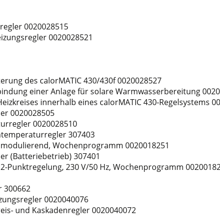
sregler 0020028515
eizungsregler 0020028521
erung des calorMATIC 430/430f 0020028527
indung einer Anlage für solare Warmwasserbereitung 002
eizkreises innerhalb eines calorMATIC 430-Regelsystems 
ler 0020028505
turregler 0020028510
mtemperaturregler 307403
r modulierend, Wochenprogramm 0020018251
r (Batteriebetrieb) 307401
 2-Punktregelung, 230 V/50 Hz, Wochenprogramm 0020018
r 300662
izungsregler 0020040076
reis- und Kaskadenregler 0020040072