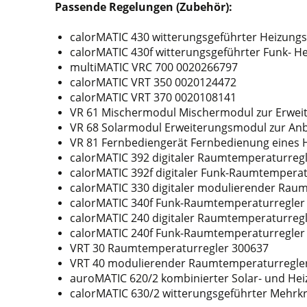
Passende Regelungen (Zubehör):
calorMATIC 430 witterungsgeführter Heizung
calorMATIC 430f witterungsgeführter Funk- H
multiMATIC VRC 700 0020266797
calorMATIC VRT 350 0020124472
calorMATIC VRT 370 0020108141
VR 61 Mischermodul Mischermodul zur Erweit
VR 68 Solarmodul Erweiterungsmodul zur Anb
VR 81 Fernbediengerät Fernbedienung eines H
calorMATIC 392 digitaler Raumtemperaturreg
calorMATIC 392f digitaler Funk-Raumtempera
calorMATIC 330 digitaler modulierender Rau
calorMATIC 340f Funk-Raumtemperaturregle
calorMATIC 240 digitaler Raumtemperaturregle
calorMATIC 240f Funk-Raumtemperaturregler
VRT 30 Raumtemperaturregler 300637
VRT 40 modulierender Raumtemperaturregle
auroMATIC 620/2 kombinierter Solar- und He
calorMATIC 630/2 witterungsgeführter Mehrk