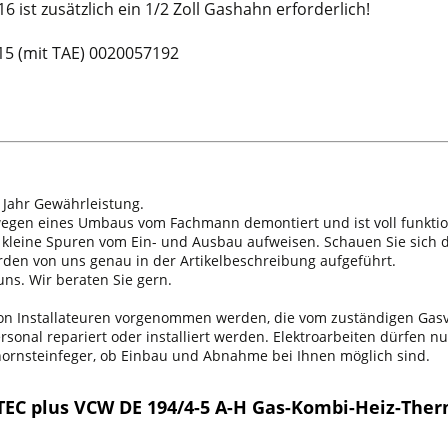
 ist zusätzlich ein 1/2 Zoll Gashahn erforderlich!
15 (mit TAE) 0020057192
 Jahr Gewährleistung.
 wegen eines Umbaus vom Fachmann demontiert und ist voll funktio
n kleine Spuren vom Ein- und Ausbau aufweisen. Schauen Sie sich d
erden von uns genau in der Artikelbeschreibung aufgeführt.
ns. Wir beraten Sie gern.
 von Installateuren vorgenommen werden, die vom zuständigen Ga
onal repariert oder installiert werden. Elektroarbeiten dürfen nu
chornsteinfeger, ob Einbau und Abnahme bei Ihnen möglich sind.
TEC plus VCW DE 194/4-5 A-H Gas-Kombi-Heiz-Ther