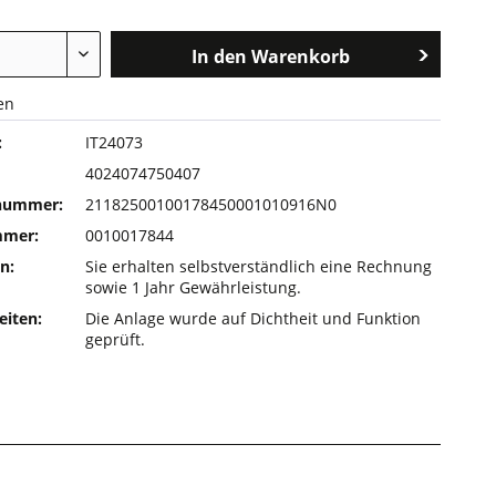
In den
Warenkorb
en
:
IT24073
4024074750407
rnummer:
21182500100178450001010916N0
mmer:
0010017844
n:
Sie erhalten selbstverständlich eine Rechnung
sowie 1 Jahr Gewährleistung.
eiten:
Die Anlage wurde auf Dichtheit und Funktion
geprüft.