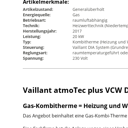
Artikelmerkmale:
Artikelzustand:
Generalüberholt
Energiequelle:
Gas
Betriebsart:
raumluftabhängig
Technik:
Heizwerttechnik (Niedertemp
Herstellungsjahr:
2017
Leistung:
20 kW
Typ:
Kombitherme (Heizung und
Steuerung:
Vaillant DIA System (Grundr
Reglungsart:
raumtemperaturgeführt oder
Spannung:
230 Volt
Vaillant atmoTec plus VCW D
Gas-Kombitherme = Heizung und W
Das Angebot beinhaltet eine Gas-Kombi-Therme d