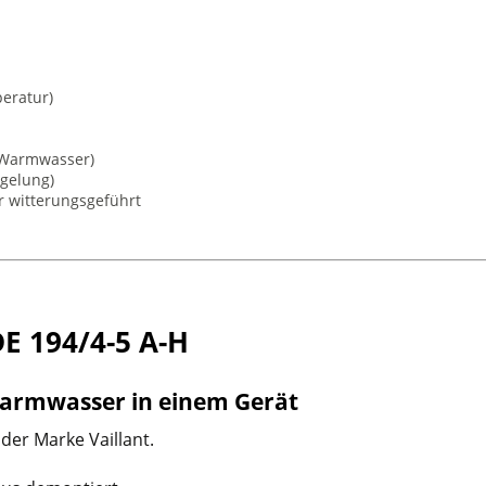
eratur)
 Warmwasser)
egelung)
 witterungsgeführt
E 194/4-5 A-H
armwasser in einem Gerät
er Marke Vaillant.