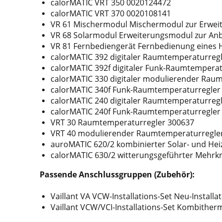
calorMATIC VRT 350 0020124472
calorMATIC VRT 370 0020108141
VR 61 Mischermodul Mischermodul zur Erweit
VR 68 Solarmodul Erweiterungsmodul zur Anb
VR 81 Fernbediengerät Fernbedienung eines H
calorMATIC 392 digitaler Raumtemperaturreg
calorMATIC 392f digitaler Funk-Raumtempera
calorMATIC 330 digitaler modulierender Rau
calorMATIC 340f Funk-Raumtemperaturregle
calorMATIC 240 digitaler Raumtemperaturregle
calorMATIC 240f Funk-Raumtemperaturregler
VRT 30 Raumtemperaturregler 300637
VRT 40 modulierender Raumtemperaturregle
auroMATIC 620/2 kombinierter Solar- und He
calorMATIC 630/2 witterungsgeführter Mehrk
Passende Anschlussgruppen (Zubehör):
Vaillant VA VCW-Installations-Set Neu-Install
Vaillant VCW/VCI-Installations-Set Kombither