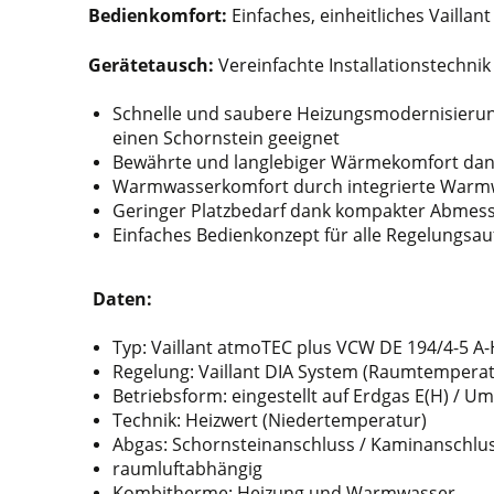
Bedienkomfort:
Einfaches, einheitliches Vaillan
Gerätetausch:
Vereinfachte Installationstechni
Schnelle und saubere Heizungsmodernisierung 
einen Schornstein geeignet
Bewährte und langlebiger Wärmekomfort da
Warmwasserkomfort durch integrierte Warm
Geringer Platzbedarf dank kompakter Abmes
Einfaches Bedienkonzept für alle Regelungsauf
Daten:
Typ: Vaillant atmoTEC plus VCW DE 194/4-5 A
Regelung: Vaillant DIA System (Raumtemperatur
Betriebsform: eingestellt auf Erdgas E(H) / Ums
Technik: Heizwert (Niedertemperatur)
Abgas: Schornsteinanschluss / Kaminanschlu
raumluftabhängig
Kombitherme: Heizung und Warmwasser