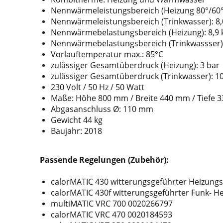
Nennwärmeleistungsbereich (Heizung 80°/60°C
Nennwärmeleistungsbereich (Trinkwasser): 8,
Nennwärmebelastungsbereich (Heizung): 8,9 
Nennwärmebelastungsbereich (Trinkwassser): 
Vorlauftemperatur max.: 85°C
zulässiger Gesamtüberdruck (Heizung): 3 bar
zulässiger Gesamtüberdruck (Trinkwasser): 1
230 Volt / 50 Hz / 50 Watt
Maße: Höhe 800 mm / Breite 440 mm / Tiefe 
Abgasanschluss Ø: 110 mm
Gewicht 44 kg
Baujahr: 2018
Passende Regelungen (Zubehör):
calorMATIC 430 witterungsgeführter Heizung
calorMATIC 430f witterungsgeführter Funk- H
multiMATIC VRC 700 0020266797
calorMATIC VRC 470 0020184593