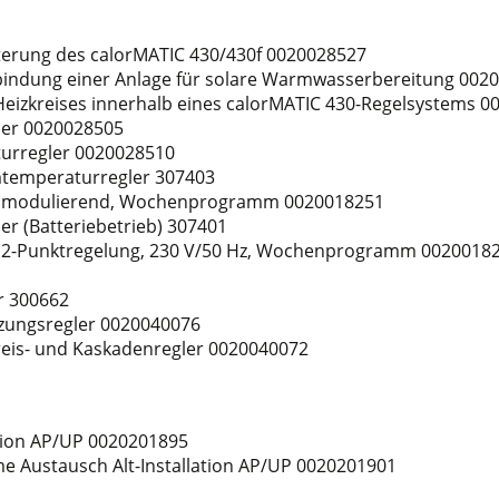
erung des calorMATIC 430/430f 0020028527
indung einer Anlage für solare Warmwasserbereitung 002
eizkreises innerhalb eines calorMATIC 430-Regelsystems 
ler 0020028505
turregler 0020028510
mtemperaturregler 307403
r modulierend, Wochenprogramm 0020018251
r (Batteriebetrieb) 307401
 2-Punktregelung, 230 V/50 Hz, Wochenprogramm 0020018
r 300662
izungsregler 0020040076
reis- und Kaskadenregler 0020040072
ation AP/UP 0020201895
me Austausch Alt-Installation AP/UP 0020201901